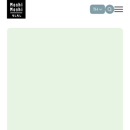
TH
ค้นหาในเว็บไซต์
ความมุ่งมั่นของเรา
มิติสิ่งแวดล้อม
Web Design by
มิติสังคม
มิติบรรษัทภิบาลและเศรษฐกิจ
รายงานและการเปิดเผยข้อมูล
กิจกรรมเพื่อสังคม
รางวัลด้านความยั่งยืน